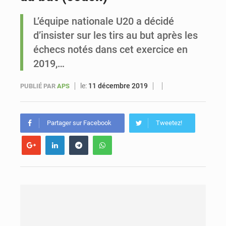
L’équipe nationale U20 a décidé
Sénégal : Ousmane Diagne prêtera serment le 11 août comme président du Conseil constitutionnel
d’insister sur les tirs au but après les
échecs notés dans cet exercice en
2019,…
le:
11 décembre 2019
PUBLIÉ PAR
APS
Partager sur Facebook
Tweetez!