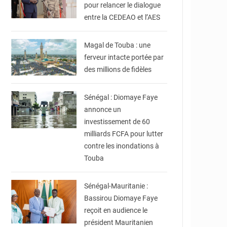
pour relancer le dialogue
entre la CEDEAO et l’AES
© Laviesenegalaise
Magal de Touba : une
ferveur intacte portée par
des millions de fidèles
© Le Soleil
Sénégal : Diomaye Faye
annonce un
investissement de 60
milliards FCFA pour lutter
contre les inondations à
Touba
© Dakarpost.com
Sénégal-Mauritanie :
Bassirou Diomaye Faye
reçoit en audience le
président Mauritanien