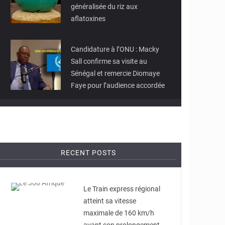
généralisée du riz aux
aflatoxines
© SENEGO
Candidature à l’ONU : Macky
Sall confirme sa visite au
Sénégal et remercie Diomaye
Faye pour l’audience accordée
RECENT POSTS
© Le 360 Afrique
Le Train express régional
atteint sa vitesse
maximale de 160 km/h