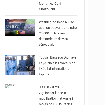
Mohamed Ould
Ghazouani
© NDARA info
Washington impose une
caution pouvant atteindre
20 000 dollars aux
demandeurs de visa
sénégalais
© Laviesenegalaise
Touba : Bassirou Diomaye
Faye lance les travaux de
l’Hôpital international
Hijama
© RTS
JOJ Dakar 2026 :
Ziguinchor lance la
mobilisation nationale à
moins de 100 jours des