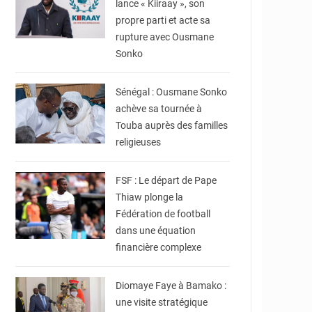
lance « Kiiraay », son
propre parti et acte sa
rupture avec Ousmane
Sonko
© XIBAARU
Sénégal : Ousmane Sonko
achève sa tournée à
Touba auprès des familles
religieuses
© SENEGO
FSF : Le départ de Pape
Thiaw plonge la
Fédération de football
dans une équation
financière complexe
© La nouvelle voix du
mali
Diomaye Faye à Bamako :
une visite stratégique