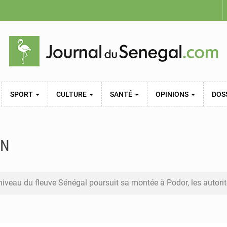
SPORT
CULTURE
SANTÉ
OPINIONS
DOS
ON
 niveau du fleuve Sénégal poursuit sa montée à Podor, les autorit
smane Diagne prêtera serment le 11 août comme président du C