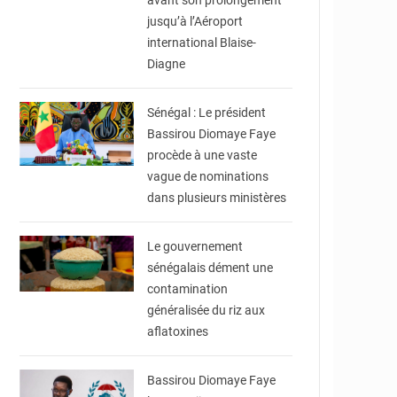
avant son prolongement
jusqu’à l’Aéroport
international Blaise-
Diagne
© Laviesenegalaise
Sénégal : Le président
Bassirou Diomaye Faye
procède à une vaste
vague de nominations
dans plusieurs ministères
© RTS
Le gouvernement
sénégalais dément une
contamination
généralisée du riz aux
aflatoxines
© Image d'illustration
Bassirou Diomaye Faye