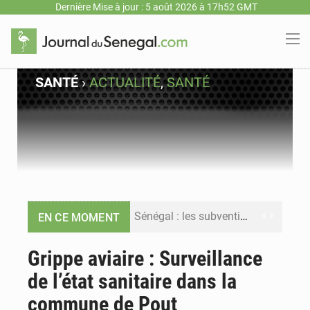
Dernière Mise à jour : 5 août 2026 à 17h52 GMT
SANTÉ
›
ACTUALITÉ
,
SANTÉ
Sénégal : les subventions à l’énergie bondissent à 729 milliards FCFA pour contenir les prix des carburants et de l’électricité
EN CE MOMENT
Sénégal : le niveau du fleuve Sénégal poursuit sa montée à Podor, les autorités appellent à la vigilance
Grippe aviaire : Surveillance
de l’état sanitaire dans la
Sénégal : Ousmane Diagne prêtera serment le 11 août comme président du Conseil constitutionnel
commune de Pout
Pétrole : le Sénégal clarifie les revenus tirés du champ de Sangomar et réfute les accusations sur un faible retour financier