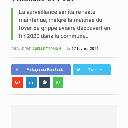
La surveillance sanitaire reste
Le vice-président de la Banque mondiale, Ousmane Diagana, est en visite au Sénégal
maintenue, malgré la maîtrise du
foyer de grippe aviaire découvert en
fin 2020 dans la commune…
le:
17 février 2021
PUBLIÉ PAR
AXELLE TERMON
Partager sur Facebook
Tweetez!