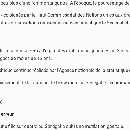
n peu plus d’une femme sur quatre. A l’époque, le pourcentage des
ns » co-signée par le Haut-Commissariat des Nations unies aux d
utres organisations onusiennes renseignaient que le Sénégal étai
e la tolérance zéro à l’égard des mutilations génitales au Sénégal
âgées de moins de 15 ans.
phique continue réalisée par l’Agence nationale de la statistiqu
eunissement de la pratique de l’excision » au Sénégal et recomma
16
 erreur
e fille sur quatre au Sénégal a subi une mutilation génitale.