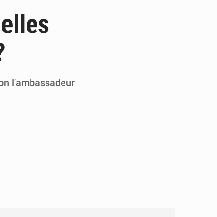
de la Banque mondiale
-elles
x des carburants et de l’électricité
?
ités appellent à la vigilance
du Conseil constitutionnel
elon l’ambassadeur