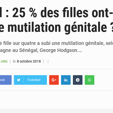
6 août 2026
Sénégal : la presse salue le nouvel appui financier 
 : 25 % des filles ont
5 août 2026
Sénégal : les subventions à l’énergie bondissent à 729 milliards FCFA pour contenir les pri
e mutilation génitale 
5 août 2026
Sénégal : le niveau du fleuve Sénégal poursuit sa montée à Podor, les autor
5 août 2026
Sénégal : Ousmane Diagne prêtera serment le 11 août comme président 
 fille sur quatre a subi une mutilation génitale, s
tagne au Sénégal, George Hodgson.…
le:
8 octobre 2018
K.ORG
book
Tweetez!