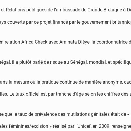
e et Relations publiques de l’ambassade de Grande-Bretagne à D
pays couverts par ce projet financé par le gouvernement britanni
s en relation Africa Check avec Aminata Dièye, la coordonnatric
égal, il a plutôt parlé de risque au Sénégal, mondial, et spécifiq
aux dans la mesure où la pratique continue de manière anonyme, cac
filles. Le taux officiel est par tranche d’âge selon les chiffres de
 que le taux de prévalence des mutilations génitales était de « 
tales féminines/excision » réalisé par l’Unicef, en 2009, renseig