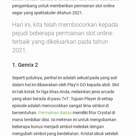
pengembang untuk memberikan permainan slot online
segar yang spektakuler ditahun 2021.
Hari ini, kita telah membocorkan kepada
pejudi beberapa permainan slot online
terbaik yang dikeluarkan pada tahun
2021.
1. Gemix 2
Seperti judulnya, perihal ini adalah sekuel pada yang asli
dalam hal ini dibawakan oleh Play’n GO kepada abdi. Slot
ini tak kotak 5× tiga khas Anda, melainkan jenis arcade
yang akan berada di pasu 7×7. Tujuan Player di setiap
episode adalah mencocokkan sangat lima simbol di
bersentuhan.
Permainan diatas
memiliki fitur Crystal di
mana tembikar diisi. Isi meteran ini untuk mengobarkan
beberapa bonus menjadi simbol meledak dengan
mengubah simbol yang berdekatan. Kristal sibuk setelah