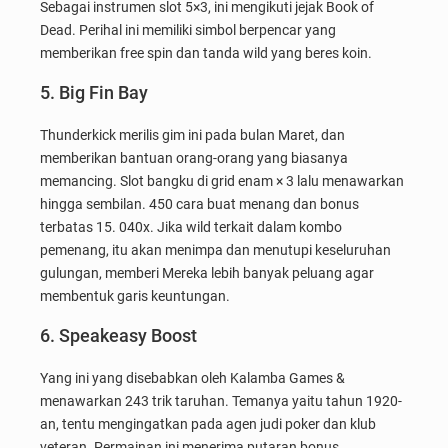
Sebagai instrumen slot 5×3, ini mengikuti jejak Book of
Dead. Perihal ini memiliki simbol berpencar yang
memberikan free spin dan tanda wild yang beres koin.
5. Big Fin Bay
Thunderkick merilis gim ini pada bulan Maret, dan
memberikan bantuan orang-orang yang biasanya
memancing. Slot bangku di grid enam × 3 lalu menawarkan
hingga sembilan. 450 cara buat menang dan bonus
terbatas 15. 040x. Jika wild terkait dalam kombo
pemenang, itu akan menimpa dan menutupi keseluruhan
gulungan, memberi Mereka lebih banyak peluang agar
membentuk garis keuntungan.
6. Speakeasy Boost
Yang ini yang disebabkan oleh Kalamba Games &
menawarkan 243 trik taruhan. Temanya yaitu tahun 1920-
an, tentu mengingatkan pada agen judi poker dan klub
veteran. Permainan ini menerima putaran bonus