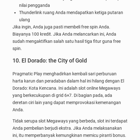
nilai pengganda
Thunderlink ruang Anda mendapatkan ketiga putaran
ulang
Jika ingin, Anda juga pasti membeli free spin Anda.
Biayanya 100 kredit. Jika Anda melancarkan ini, Anda
sudah mengaktifkan salah satu hasil tiga fitur guna free
spin.
10. El Dorado: the City of Gold
Pragmatic Play menghadirkan kembali sari perburuan
harta karun dan peradaban dalam hal ini hilang dengan El
Dorado: Kota Kencana. Ini adalah slot online Megaways
yang berkecukupan di grid 6×7. Di bagian pada, ada
deretan ciri lain yang dapat memprovokasi kemenangan
Anda.
Tidak serupa slot Megaways yang berbeda, slot ini terdapat
Anda pembelian berjudi ekstra. Jika Anda melaksanakan
ini, itu memperbanyak kemungkinan memicu piranti bonus.