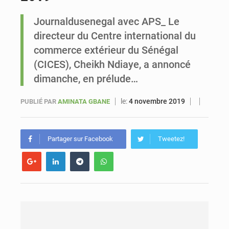
Journaldusenegal avec APS_ Le
Sénégal : Ousmane Diagne prêtera serment le 11 août comme président du Conseil constitutionnel
directeur du Centre international du
commerce extérieur du Sénégal
(CICES), Cheikh Ndiaye, a annoncé
dimanche, en prélude…
le:
4 novembre 2019
PUBLIÉ PAR
AMINATA GBANE
Partager sur Facebook
Tweetez!