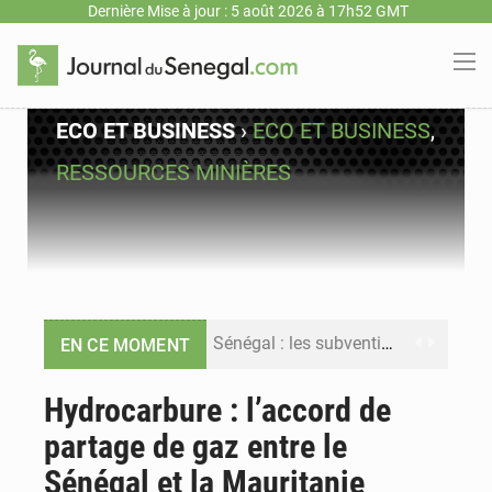
Dernière Mise à jour : 5 août 2026 à 17h52 GMT
ECO ET BUSINESS
›
ECO ET BUSINESS
,
RESSOURCES MINIÈRES
Sénégal : les subventions à l’énergie bondissent à 729 milliards FCFA pour contenir les prix des carburants et de l’électricité
EN CE MOMENT
Sénégal : le niveau du fleuve Sénégal poursuit sa montée à Podor, les autorités appellent à la vigilance
Hydrocarbure : l’accord de
partage de gaz entre le
Sénégal : Ousmane Diagne prêtera serment le 11 août comme président du Conseil constitutionnel
Sénégal et la Mauritanie
Pétrole : le Sénégal clarifie les revenus tirés du champ de Sangomar et réfute les accusations sur un faible retour financier