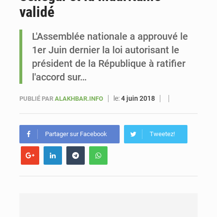
validé
Le vice-président de la Banque mondiale, Ousmane Diagana, est en visite au Sénégal
L'Assemblée nationale a approuvé le
1er Juin dernier la loi autorisant le
président de la République à ratifier
l'accord sur…
le:
4 juin 2018
PUBLIÉ PAR
ALAKHBAR.INFO
Partager sur Facebook
Tweetez!