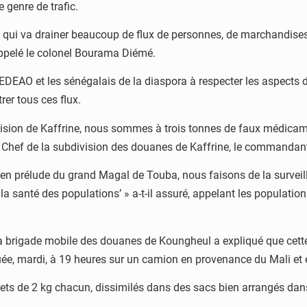
 genre de trafic.
ui va drainer beaucoup de flux de personnes, de marchandises 
rappelé le colonel Bourama Diémé.
a CEDEAO et les sénégalais de la diaspora à respecter les aspect
rer tous ces flux.
ivision de Kaffrine, nous sommes à trois tonnes de faux médicam
é le Chef de la subdivision des douanes de Kaffrine, le comma
, en prélude du grand Magal de Touba, nous faisons de la surveil
 la santé des populations’ » a-t-il assuré, appelant les populatio
la brigade mobile des douanes de Koungheul a expliqué que cette
ée, mardi, à 19 heures sur un camion en provenance du Mali et 
ets de 2 kg chacun, dissimilés dans des sacs bien arrangés dans