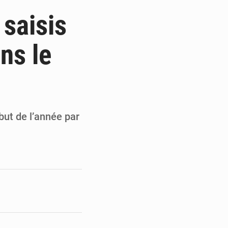
de la Banque mondiale
 saisis
x des carburants et de l’électricité
ns le
ités appellent à la vigilance
du Conseil constitutionnel
but de l’année par