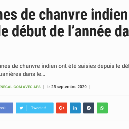
6 août 2026
Sénégal : la presse salue le nouvel appui financier 
nes de chanvre indien
5 août 2026
Sénégal : les subventions à l’énergie bondissent à 729 milliards FCFA pour contenir les pri
le début de l’année da
5 août 2026
Sénégal : le niveau du fleuve Sénégal poursuit sa montée à Podor, les autor
5 août 2026
Sénégal : Ousmane Diagne prêtera serment le 11 août comme président 
nes de chanvre indien ont été saisies depuis le dé
ouanières dans le…
le:
25 septembre 2020
NEGAL.COM AVEC APS
book
Tweetez!