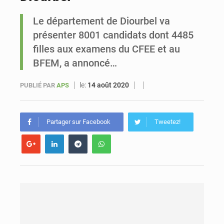
Le département de Diourbel va
Sénégal : Ousmane Diagne prêtera serment le 11 août comme président du Conseil constitutionnel
présenter 8001 candidats dont 4485
filles aux examens du CFEE et au
BFEM, a annoncé…
le:
14 août 2020
PUBLIÉ PAR
APS
Partager sur Facebook
Tweetez!