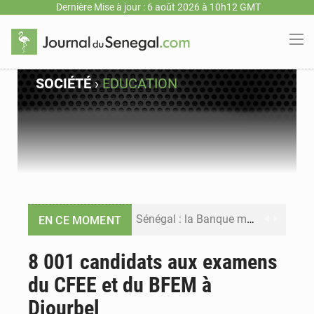
Dernière Mise à jour : 6 août 2026 à 10h12 GMT
SOCIÉTÉ
›
EDUCATION
Sénégal : la Banque mondiale annonce un financement de 340 milliards FCFA pour soutenir les priorités de la Vision Sénégal 2050
EN CE MOMENT
Sénégal : la presse salue le nouvel appui financier de la Banque mondiale
8 001 candidats aux examens
du CFEE et du BFEM à
Sénégal : les subventions à l’énergie bondissent à 729 milliards FCFA pour contenir les prix des carburants et de l’électricité
Diourbel
Sénégal : le niveau du fleuve Sénégal poursuit sa montée à Podor, les autorités appellent à la vigilance