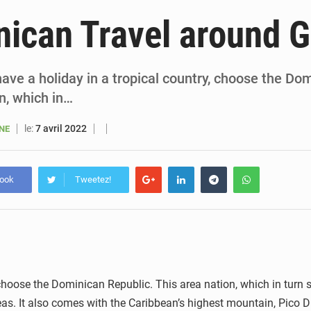
6 août 2026
Sénégal : la presse salue le nouvel appui financier 
ican Travel around G
5 août 2026
Sénégal : les subventions à l’énergie bondissent à 729 milliards FCFA pour contenir les pri
5 août 2026
Sénégal : le niveau du fleuve Sénégal poursuit sa montée à Podor, les autor
have a holiday in a tropical country, choose the Do
n, which in…
5 août 2026
Sénégal : Ousmane Diagne prêtera serment le 11 août comme président 
le:
7 avril 2022
ANE
book
Tweetez!
 choose the Dominican Republic. This area nation, which in turn 
reas. It also comes with the Caribbean’s highest mountain, Pico Du