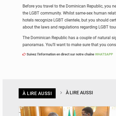
Before you travel to the Dominican Republic, you nee
the LGBT community. Whilst same-sex human relatio
hotels recognize LGBT clientele, but you should cer
about the laws and regulations regarding LGBT touri
The Dominican Republic has a couple of natural sigh
panoramas. You’ll want to make sure that you consid
Suivez l'information en direct sur notre chaîne
WHATSAPP
À LIRE AUSSI
À LIRE AUSSI
© APA