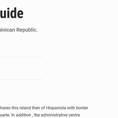
de la Banque mondiale
uide
x des carburants et de l’électricité
ités appellent à la vigilance
minican Republic.
du Conseil constitutionnel
shares this island then of Hispaniola with border
arte. In addition , the administrative centre