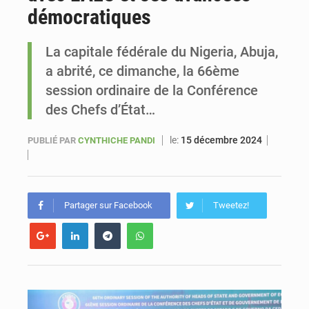
démocratiques
Sénégal : Ousmane Diagne prêtera serment le 11 août comme président du Conseil constitutionnel
La capitale fédérale du Nigeria, Abuja,
a abrité, ce dimanche, la 66ème
session ordinaire de la Conférence
des Chefs d’État…
le:
15 décembre 2024
PUBLIÉ PAR
CYNTHICHE PANDI
Partager sur Facebook
Tweetez!