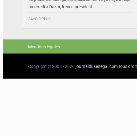
mercredi à Dakar, le vice-président…
SAVOIR PLUS
Mentions legales
Copyright © 2008 - 2026
journaldusenegal.com
tous droi