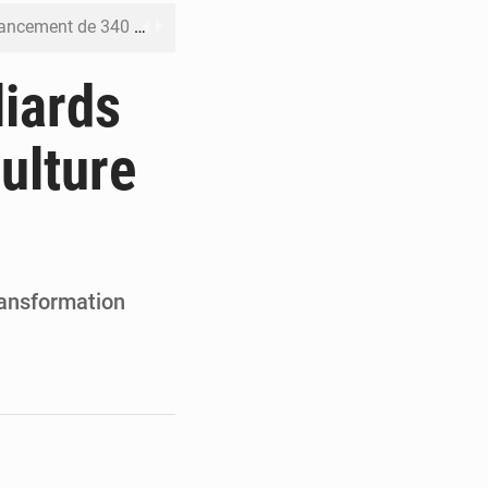
 priorités de la Vision Sénégal 2050
de la Banque mondiale
liards
x des carburants et de l’électricité
culture
ités appellent à la vigilance
du Conseil constitutionnel
ransformation