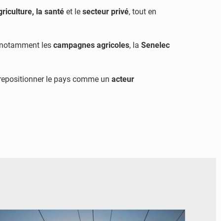
griculture, la santé
et le
secteur privé
, tout en
t notamment les
campagnes agricoles
, la
Senelec
e à repositionner le pays comme un
acteur
© RTS