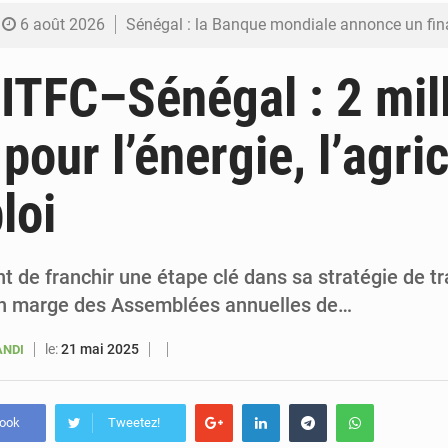
6 août 2026
Sénégal : la Banque mondiale annonce un financement de 340 milliards FCFA pour soutenir les
6 août 2026
Sénégal : la presse salue le nouvel appui financier 
ITFC–Sénégal : 2 mil
5 août 2026
Sénégal : les subventions à l’énergie bondissent à 729 milliards FCFA pour contenir les pri
pour l’énergie, l’agri
5 août 2026
Sénégal : le niveau du fleuve Sénégal poursuit sa montée à Podor, les autor
loi
5 août 2026
Sénégal : Ousmane Diagne prêtera serment le 11 août comme président 
t de franchir une étape clé dans sa stratégie de t
n marge des Assemblées annuelles de…
le:
21 mai 2025
ANDI
book
Tweetez!