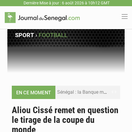
Dernière Mise à jour : 6 août 2026 à 10h12 GMT
SPORT
›
FOOTBALL
Sénégal : la Banque mondiale annonce un financement de 340 milliards FCFA pour soutenir les priorités de la Vision Sénégal 2050
EN CE MOMENT
Sénégal : la presse salue le nouvel appui financier de la Banque mondiale
Aliou Cissé remet en question
le tirage de la coupe du
Sénégal : les subventions à l’énergie bondissent à 729 milliards FCFA pour contenir les prix des carburants et de l’électricité
monde
Sénégal : le niveau du fleuve Sénégal poursuit sa montée à Podor, les autorités appellent à la vigilance