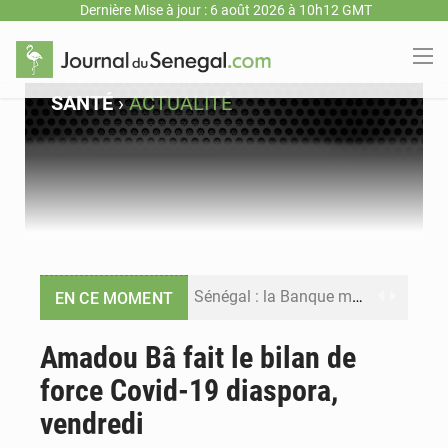
Dernière Mise à jour : 6 août 2026 à 10h12 GMT
SANTÉ
›
ACTUALITÉ
Sénégal : la Banque mondiale annonce un financement de 340 milliards FCFA pour soutenir les priorités de la Vision Sénégal 2050
EN CE MOMENT
Sénégal : la presse salue le nouvel appui financier de la Banque mondiale
Amadou Bâ fait le bilan de
force Covid-19 diaspora,
Sénégal : les subventions à l’énergie bondissent à 729 milliards FCFA pour contenir les prix des carburants et de l’électricité
vendredi
Sénégal : le niveau du fleuve Sénégal poursuit sa montée à Podor, les autorités appellent à la vigilance