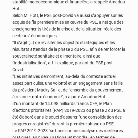
stabilité macroéconomique et financière, a rappelé Amadou
Hott.
Selon M. Hott, le PSE post-Covid va aussi s’appuyer sur les
acquis de ‘’la première mise en œuvre du PSE, ainsi que des
enseignements tirés de la crise et de la situation réelle des
secteurs’’ économiques.
‘’Il s’agit (…) de revisiter les objectifs stratégiques et les
résultats attendus de la phase 2 du PSE, afin de renforcer la
souveraineté sanitaire et alimentaire, ainsi que
l’industrialisation’’, a-t-il expliqué, parlant du PSE post-
Covid.
‘’Ces initiatives démontrent, au-delà du contexte actuel
assez particulier, une volonté et un engagement sans faille
du président Macky Sall et de l’ensemble du gouvernement
à relancer notre économie’’, a ajouté Amadou Hott.
D’un montant de 14.098 milliards francs CFA, le Plan
d’actions prioritaires (PAP) 2019-2023 ou phase 2 du PSE a
été élaboré dans le souci d’assurer ‘’une consolidation des
progrès enregistrés’’ durant la première phase du PSE.
Le PAP 2019-2023 ‘’se base sur une analyse des meilleures
pratiques, au niveau national et mondial, en termes de