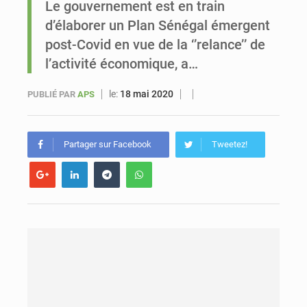
Le gouvernement est en train
d’élaborer un Plan Sénégal émergent
Sénégal : Ousmane Diagne prêtera serment le 11 août comme président du Conseil constitutionnel
post-Covid en vue de la ‘’relance’’ de
l’activité économique, a…
le:
18 mai 2020
PUBLIÉ PAR
APS
Partager sur Facebook
Tweetez!