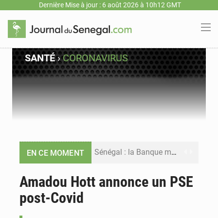
Dernière Mise à jour : 6 août 2026 à 10h12 GMT
SANTÉ
›
CORONAVIRUS
Sénégal : la Banque mondiale annonce un financement de 340 milliards FCFA pour soutenir les priorités de la Vision Sénégal 2050
EN CE MOMENT
Sénégal : la presse salue le nouvel appui financier de la Banque mondiale
Amadou Hott annonce un PSE
post-Covid
Sénégal : les subventions à l’énergie bondissent à 729 milliards FCFA pour contenir les prix des carburants et de l’électricité
Sénégal : le niveau du fleuve Sénégal poursuit sa montée à Podor, les autorités appellent à la vigilance