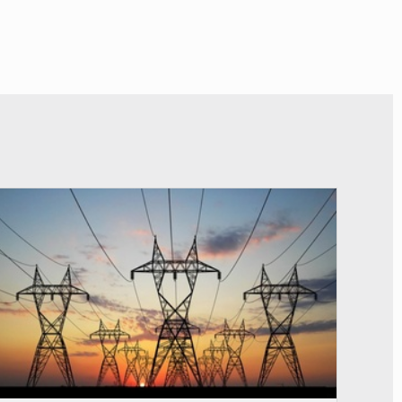
© RTS