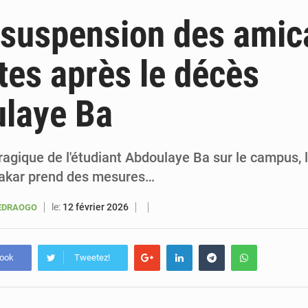
6 août 2026
Sénégal : la presse salue le nouvel appui financier 
suspension des amic
5 août 2026
Sénégal : les subventions à l’énergie bondissent à 729 milliards FCFA pour contenir les pri
tes après le décès
5 août 2026
Sénégal : le niveau du fleuve Sénégal poursuit sa montée à Podor, les autor
ulaye Ba
5 août 2026
Sénégal : Ousmane Diagne prêtera serment le 11 août comme président 
ragique de l'étudiant Abdoulaye Ba sur le campus, 
Dakar prend des mesures…
le:
12 février 2026
UEDRAOGO
book
Tweetez!