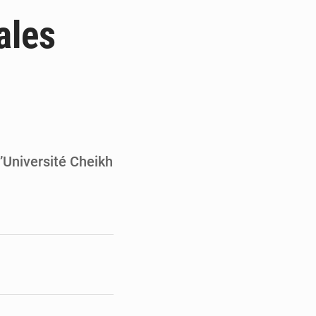
de la Banque mondiale
ales
x des carburants et de l’électricité
ités appellent à la vigilance
du Conseil constitutionnel
l’Université Cheikh