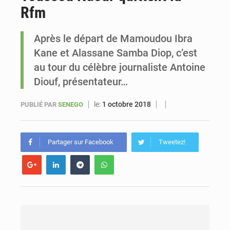
Rfm
Sénégal : Ousmane Diagne prêtera serment le 11 août comme président du Conseil constitutionnel
Après le départ de Mamoudou Ibra
Kane et Alassane Samba Diop, c’est
au tour du célèbre journaliste Antoine
Diouf, présentateur…
le:
1 octobre 2018
PUBLIÉ PAR
SENEGO
Partager sur Facebook
Tweetez!