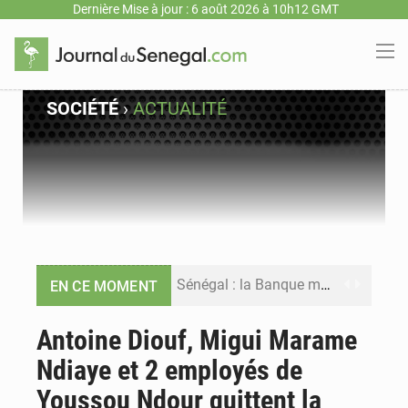
Dernière Mise à jour : 6 août 2026 à 10h12 GMT
SOCIÉTÉ
›
ACTUALITÉ
Sénégal : la Banque mondiale annonce un financement de 340 milliards FCFA pour soutenir les priorités de la Vision Sénégal 2050
EN CE MOMENT
Sénégal : la presse salue le nouvel appui financier de la Banque mondiale
Antoine Diouf, Migui Marame
Ndiaye et 2 employés de
Sénégal : les subventions à l’énergie bondissent à 729 milliards FCFA pour contenir les prix des carburants et de l’électricité
Youssou Ndour quittent la
Sénégal : le niveau du fleuve Sénégal poursuit sa montée à Podor, les autorités appellent à la vigilance