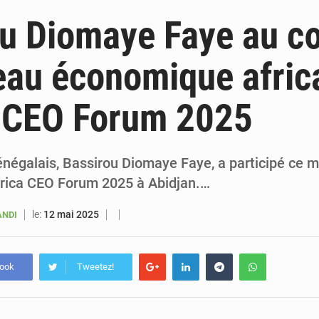
6 août 2026
Sénégal : la presse salue le nouvel appui financier 
ou Diomaye Faye au c
5 août 2026
Sénégal : les subventions à l’énergie bondissent à 729 milliards FCFA pour contenir les pri
au économique africa
5 août 2026
Sénégal : le niveau du fleuve Sénégal poursuit sa montée à Podor, les autor
a CEO Forum 2025
5 août 2026
Sénégal : Ousmane Diagne prêtera serment le 11 août comme président 
négalais, Bassirou Diomaye Faye, a participé ce ma
'Africa CEO Forum 2025 à Abidjan.…
le:
12 mai 2025
ANDI
book
Tweetez!