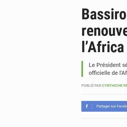
Bassir
renouve
l’Afric
Le Président sé
officielle de l
PUBLIÉ PAR
CYNTHICHE P
Partager sur Face