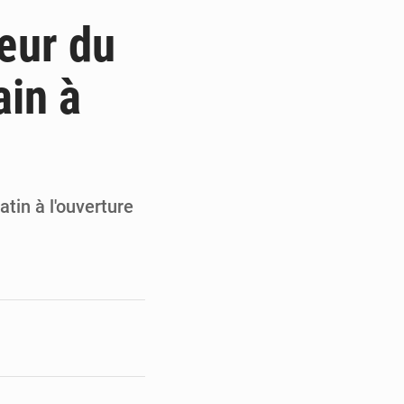
de la Banque mondiale
œur du
x des carburants et de l’électricité
in à
ités appellent à la vigilance
du Conseil constitutionnel
tin à l'ouverture