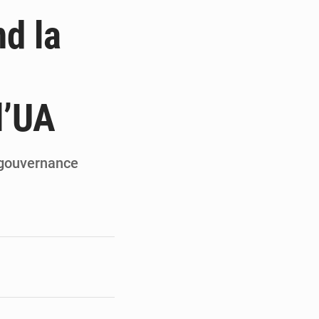
de la Banque mondiale
d la
x des carburants et de l’électricité
ités appellent à la vigilance
l’UA
du Conseil constitutionnel
 gouvernance