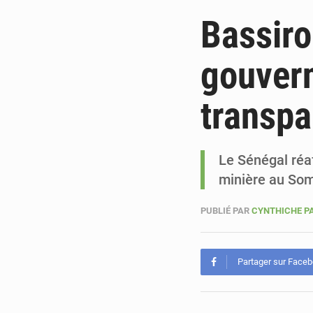
Bassiro
gouvern
transpa
Le Sénégal réa
minière au Som
PUBLIÉ PAR
CYNTHICHE P
Partager sur Face