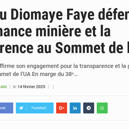
6 août 2026
Sénégal : la presse salue le nouvel appui financier 
u Diomaye Faye défen
5 août 2026
Sénégal : les subventions à l’énergie bondissent à 729 milliards FCFA pour contenir les pri
ance minière et la
5 août 2026
Sénégal : le niveau du fleuve Sénégal poursuit sa montée à Podor, les autor
rence au Sommet de 
5 août 2026
Sénégal : Ousmane Diagne prêtera serment le 11 août comme président 
ffirme son engagement pour la transparence et la
met de l’UA En marge du 38ᵉ…
le:
14 février 2025
ANDI
book
Tweetez!