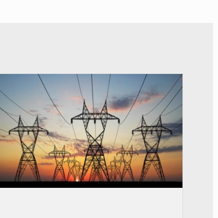
© RTS