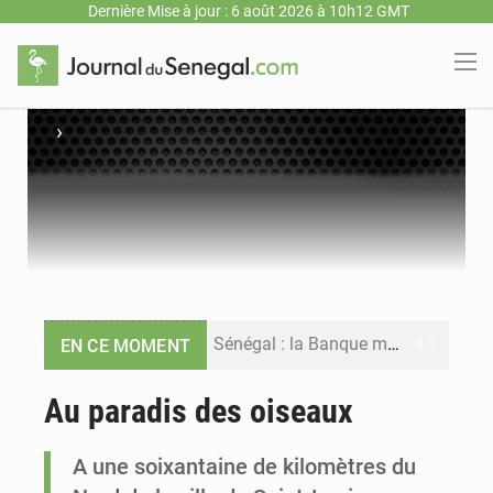
Dernière Mise à jour : 6 août 2026 à 10h12 GMT
›
Sénégal : la Banque mondiale annonce un financement de 340 milliards FCFA pour soutenir les priorités de la Vision Sénégal 2050
EN CE MOMENT
Sénégal : la presse salue le nouvel appui financier de la Banque mondiale
Au paradis des oiseaux
Sénégal : les subventions à l’énergie bondissent à 729 milliards FCFA pour contenir les prix des carburants et de l’électricité
A une soixantaine de kilomètres du
Sénégal : le niveau du fleuve Sénégal poursuit sa montée à Podor, les autorités appellent à la vigilance