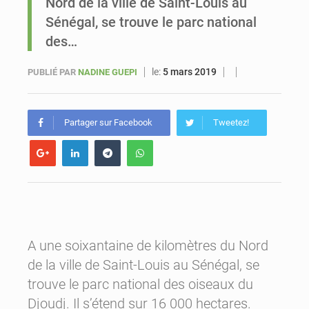
Nord de la ville de Saint-Louis au
Sénégal, se trouve le parc national
Sénégal : Ousmane Diagne prêtera serment le 11 août comme président du Conseil constitutionnel
des…
le:
5 mars 2019
PUBLIÉ PAR
NADINE GUEPI
Partager sur Facebook
Tweetez!
A une soixantaine de kilomètres du Nord
de la ville de Saint-Louis au Sénégal, se
trouve le parc national des oiseaux du
Djoudj. Il s’étend sur 16 000 hectares.