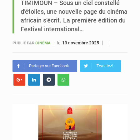
TIMIMOUN – Sous un ciel constellé
d’étoiles, une nouvelle page du cinéma
Sénégal : un nouveau commissariat inauguré à Touba afin de renforcer la sécurité
africain s’écrit. La première édition du
Festival international…
le:
13 novembre 2025
PUBLIÉ PAR
CINÉMA
Partager sur Facebook
Tweetez!