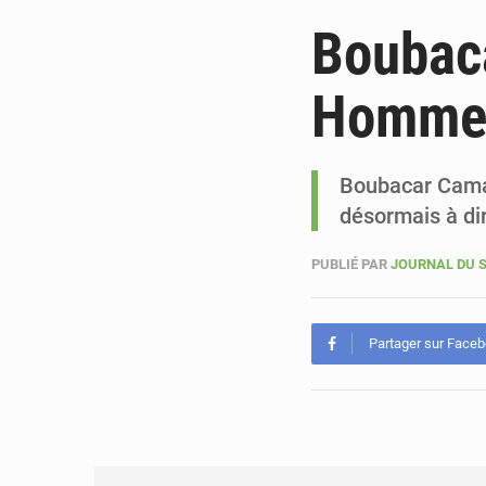
Boubaca
Homme 
Boubacar Camar
désormais à di
PUBLIÉ PAR
JOURNAL DU 
Partager sur Face