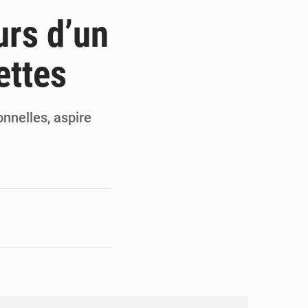
de la Banque mondiale
urs d’un
x des carburants et de l’électricité
ettes
ités appellent à la vigilance
du Conseil constitutionnel
nnelles, aspire