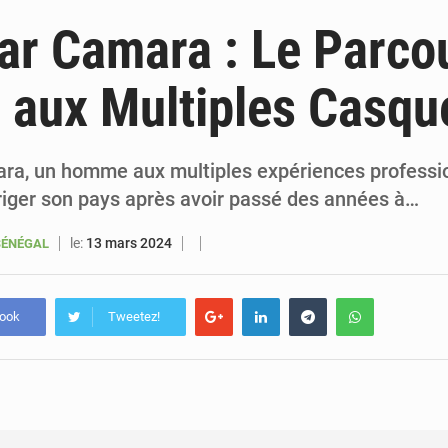
6 août 2026
Sénégal : la presse salue le nouvel appui financier 
r Camara : Le Parco
5 août 2026
Sénégal : les subventions à l’énergie bondissent à 729 milliards FCFA pour contenir les pri
aux Multiples Casqu
5 août 2026
Sénégal : le niveau du fleuve Sénégal poursuit sa montée à Podor, les autor
5 août 2026
Sénégal : Ousmane Diagne prêtera serment le 11 août comme président 
a, un homme aux multiples expériences professio
riger son pays après avoir passé des années à…
le:
13 mars 2024
SÉNÉGAL
book
Tweetez!