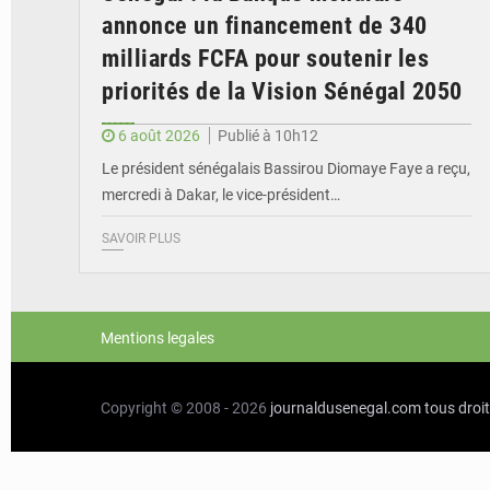
annonce un financement de 340
milliards FCFA pour soutenir les
priorités de la Vision Sénégal 2050
6 août 2026
Publié à 10h12
Le président sénégalais Bassirou Diomaye Faye a reçu,
mercredi à Dakar, le vice-président…
SAVOIR PLUS
Mentions legales
Copyright © 2008 - 2026
journaldusenegal.com
tous droi