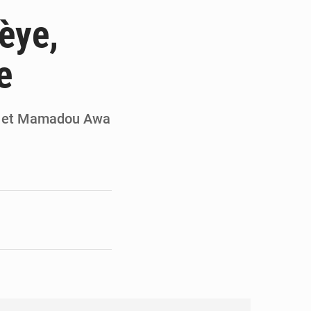
de la Banque mondiale
èye,
x des carburants et de l’électricité
e
ités appellent à la vigilance
du Conseil constitutionnel
ye et Mamadou Awa