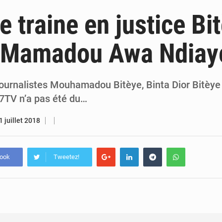
6 août 2026
Sénégal : la presse salue le nouvel appui financier 
 traine en justice Bit
5 août 2026
Sénégal : les subventions à l’énergie bondissent à 729 milliards FCFA pour contenir les pri
t Mamadou Awa Ndiay
5 août 2026
Sénégal : le niveau du fleuve Sénégal poursuit sa montée à Podor, les autor
5 août 2026
Sénégal : Ousmane Diagne prêtera serment le 11 août comme président 
journalistes Mouhamadou Bitèye, Binta Dior Bitè
 7TV n’a pas été du…
1 juillet 2018
book
Tweetez!