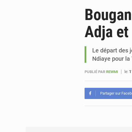
Bougane
Adja e
Le départ des 
Ndiaye pour la
le:
1
PUBLIÉ PAR
REWMI
Partager sur Face