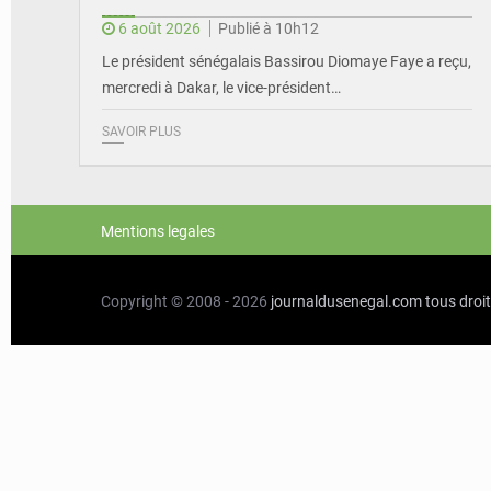
6 août 2026
Publié à 10h12
Le président sénégalais Bassirou Diomaye Faye a reçu,
mercredi à Dakar, le vice-président…
SAVOIR PLUS
Mentions legales
Copyright © 2008 - 2026
journaldusenegal.com
tous droi