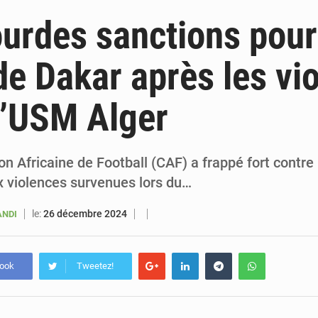
6 août 2026
Sénégal : la presse salue le nouvel appui financier 
ourdes sanctions pour
5 août 2026
Sénégal : les subventions à l’énergie bondissent à 729 milliards FCFA pour contenir les pri
de Dakar après les vi
5 août 2026
Sénégal : le niveau du fleuve Sénégal poursuit sa montée à Podor, les autor
l’USM Alger
5 août 2026
Sénégal : Ousmane Diagne prêtera serment le 11 août comme président 
n Africaine de Football (CAF) a frappé fort contre 
x violences survenues lors du…
le:
26 décembre 2024
ANDI
book
Tweetez!