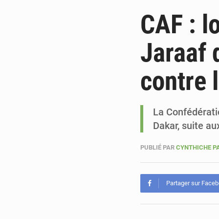
CAF : l
Jaraaf 
contre 
La Confédératio
Dakar, suite au
PUBLIÉ PAR
CYNTHICHE P
Partager sur Face