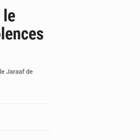
de la Banque mondiale
 le
x des carburants et de l’électricité
olences
ités appellent à la vigilance
du Conseil constitutionnel
le Jaraaf de