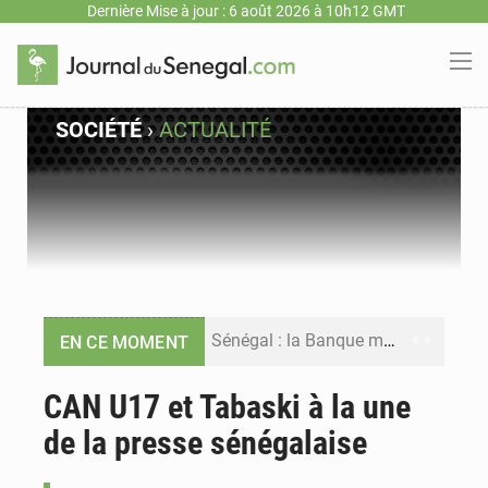
Dernière Mise à jour : 6 août 2026 à 10h12 GMT
SOCIÉTÉ
›
ACTUALITÉ
Sénégal : la Banque mondiale annonce un financement de 340 milliards FCFA pour soutenir les priorités de la Vision Sénégal 2050
EN CE MOMENT
Sénégal : la presse salue le nouvel appui financier de la Banque mondiale
CAN U17 et Tabaski à la une
de la presse sénégalaise
Sénégal : les subventions à l’énergie bondissent à 729 milliards FCFA pour contenir les prix des carburants et de l’électricité
Sénégal : le niveau du fleuve Sénégal poursuit sa montée à Podor, les autorités appellent à la vigilance