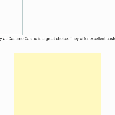
lay at, Casumo Casino is a great choice. They offer excellent cus