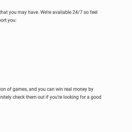
 that you may have. We’re available 24/7 so feel
port you:
tion of games, and you can win real money by
initely check them out if you’re looking for a good