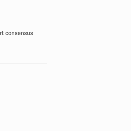
de la Banque mondiale
x des carburants et de l’électricité
ités appellent à la vigilance
ert consensus
du Conseil constitutionnel