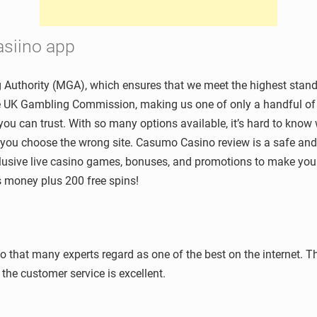
asiino app
Authority (MGA), which ensures that we meet the highest standar
 UK Gambling Commission, making us one of only a handful of cas
 you can trust. With so many options available, it’s hard to kno
 you choose the wrong site. Casumo Casino review is a safe and 
lusive live casino games, bonuses, and promotions to make you
s money plus 200 free spins!
that many experts regard as one of the best on the internet. Th
the customer service is excellent.