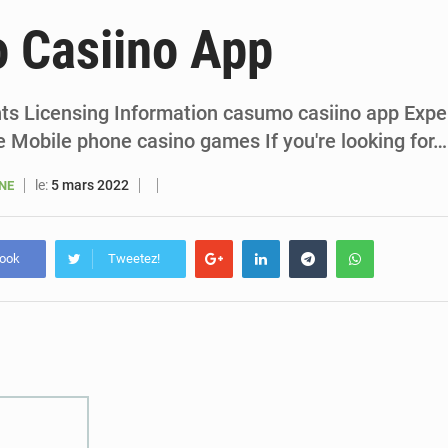
6 août 2026
Sénégal : la presse salue le nouvel appui financier 
 Casiino App
5 août 2026
Sénégal : les subventions à l’énergie bondissent à 729 milliards FCFA pour contenir les pri
5 août 2026
Sénégal : le niveau du fleuve Sénégal poursuit sa montée à Podor, les autor
nts Licensing Information casumo casiino app Exp
e Mobile phone casino games If you're looking for…
5 août 2026
Sénégal : Ousmane Diagne prêtera serment le 11 août comme président 
le:
5 mars 2022
ANE
book
Tweetez!