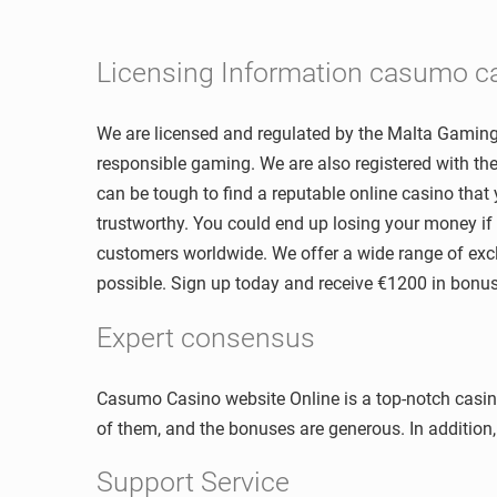
Licensing Information casumo c
We are licensed and regulated by the Malta Gaming 
responsible gaming. We are also registered with the
can be tough to find a reputable online casino that
trustworthy. You could end up losing your money if
customers worldwide. We offer a wide range of exc
possible. Sign up today and receive €1200 in bonu
Expert consensus
Casumo Casino website Online is a top-notch casino 
of them, and the bonuses are generous. In addition, 
Support Service