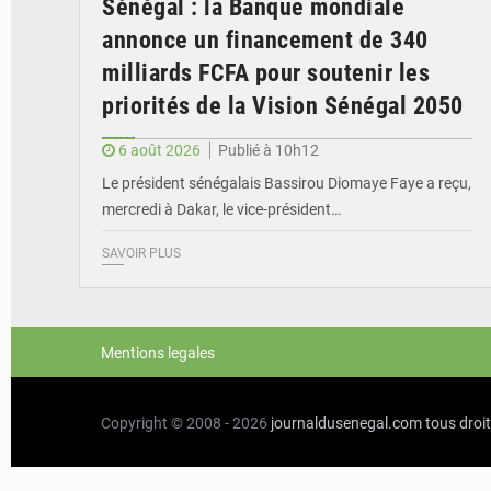
Sénégal : la Banque mondiale
annonce un financement de 340
milliards FCFA pour soutenir les
priorités de la Vision Sénégal 2050
6 août 2026
Publié à 10h12
Le président sénégalais Bassirou Diomaye Faye a reçu,
mercredi à Dakar, le vice-président…
SAVOIR PLUS
Mentions legales
Copyright © 2008 - 2026
journaldusenegal.com
tous droi