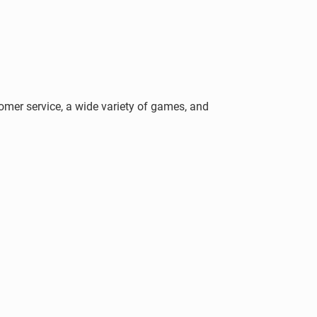
tomer service, a wide variety of games, and