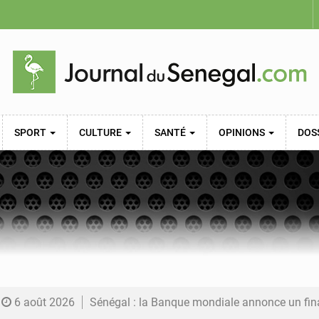
SPORT
CULTURE
SANTÉ
OPINIONS
DOS
6 août 2026
Sénégal : la Banque mondiale annonce un financement de 340 milliards FCFA pour soutenir les