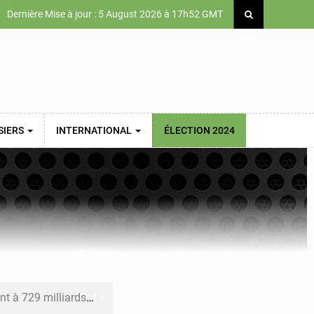
Dernière Mise à jour : 5 August 2026 à 17h52 GMT
SIERS
INTERNATIONAL
ÉLECTION 2024
x des carburants et de l’électricité