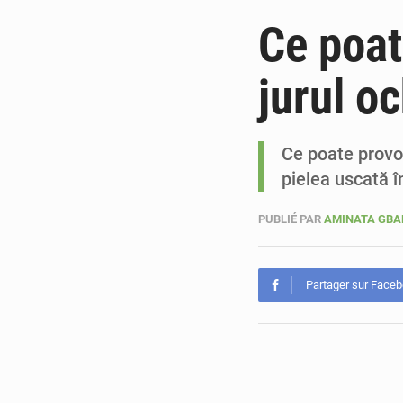
Ce poat
jurul oc
Ce poate provo
pielea uscată î
PUBLIÉ PAR
AMINATA GB
Partager sur Face