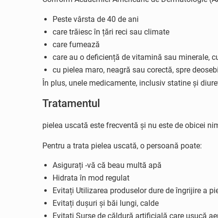
Peste vârsta de 40 de ani
care trăiesc în țări reci sau climate
care fumează
care au o deficiență de vitamină sau minerale, cu
cu pielea maro, neagră sau corectă, spre deoseb
În plus, unele medicamente, inclusiv statine și diur
Tratamentul
pielea uscată este frecventă și nu este de obicei nimi
Pentru a trata pielea uscată, o persoană poate:
Asigurați -vă că beau multă apă
Hidrata în mod regulat
Evitați Utilizarea produselor dure de îngrijire a pie
Evitați dușuri și băi lungi, calde
Evitați Surse de căldură artificială care usucă ae