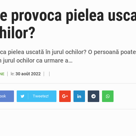
5 août 2026
Sénégal : le niveau du fleuve Sénégal poursuit sa montée à Podor, les autor
e provoca pielea usca
5 août 2026
Sénégal : Ousmane Diagne prêtera serment le 11 août comme président 
hilor?
5 août 2026
Pétrole : le Sénégal clarifie les revenus tirés du champ de Sangomar et réfute les accusati
5 août 2026
Le vice-président de la Banque mondiale, Ousmane Diagana, e
ca pielea uscată în jurul ochilor? O persoană poat
n jurul ochilor ca urmare a…
le:
30 août 2022
ANE
book
Tweetez!