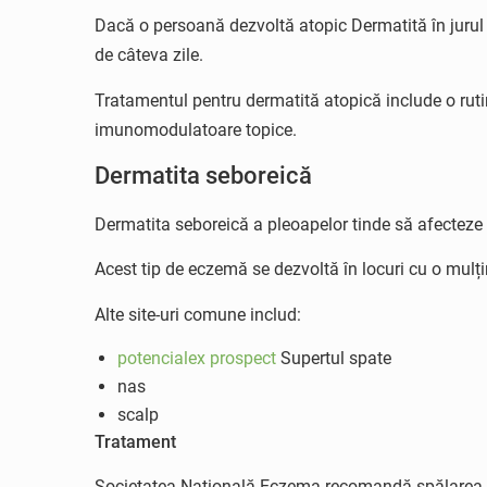
Dacă o persoană dezvoltă atopic Dermatită în jurul
de câteva zile.
Tratamentul pentru dermatită atopică include o rutină
imunomodulatoare topice.
Dermatita seboreică
Dermatita seboreică a pleoapelor tinde să afecteze 
Acest tip de eczemă se dezvoltă în locuri cu o mul
Alte site-uri comune includ:
potencialex prospect
Supertul spate
nas
scalp
Tratament
Societatea Națională Eczema recomandă spălarea zon