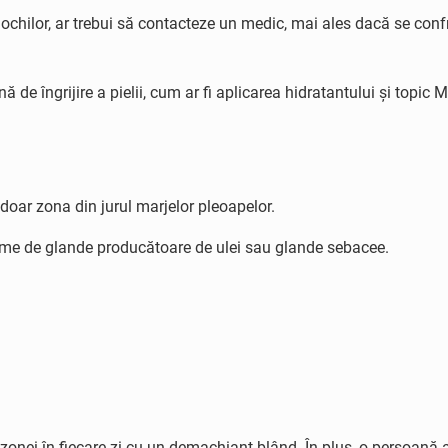
 ochilor, ar trebui să contacteze un medic, mai ales dacă se co
 de îngrijire a pielii, cum ar fi aplicarea hidratantului și topic 
doar zona din jurul marjelor pleoapelor.
țime de glande producătoare de ulei sau glande sebacee.
ei în fiecare zi cu un demachiant blând. În plus, o persoană ar