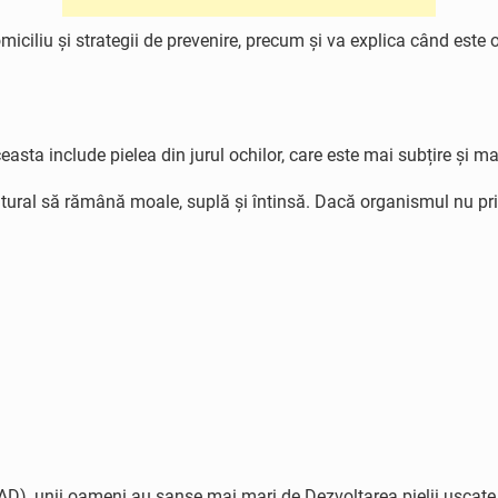
omiciliu și strategii de prevenire, precum și va explica când este
sta include pielea din jurul ochilor, care este mai subțire și mai
natural să rămână moale, suplă și întinsă. Dacă organismul nu pri
 unii oameni au șanse mai mari de Dezvoltarea pielii uscate de