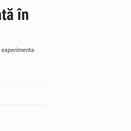
ités appellent à la vigilance
tă în
du Conseil constitutionnel
ons sur un faible retour financier
st en visite au Sénégal
e experimenta