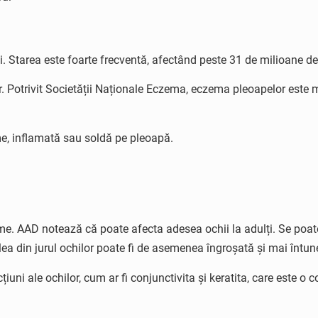
i. Starea este foarte frecventă, afectând peste 31 de milioane de
. Potrivit Societății Naționale Eczema, eczema pleoapelor este 
e, inflamată sau soldă pe pleoapă.
me. AAD notează că poate afecta adesea ochii la adulți. Se poate 
ea din jurul ochilor poate fi de asemenea îngroșată și mai întun
iuni ale ochilor, cum ar fi conjunctivita și keratita, care este o 