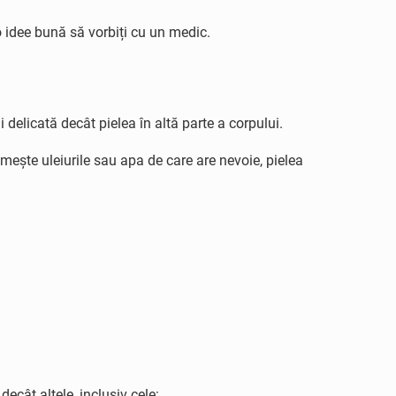
 o idee bună să vorbiți cu un medic.
 delicată decât pielea în altă parte a corpului.
mește uleiurile sau apa de care are nevoie, pielea
cât altele, inclusiv cele: