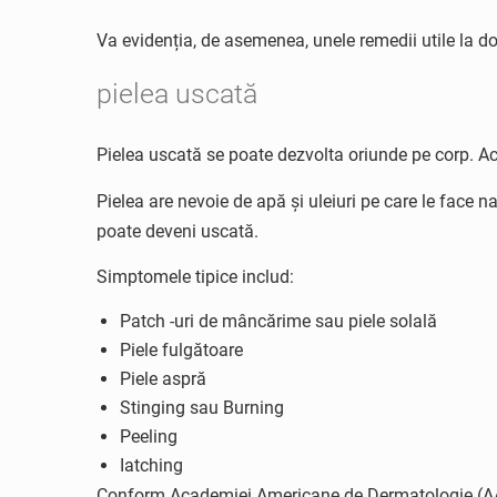
Va ​​evidenția, de asemenea, unele remedii utile la d
pielea uscată
Pielea uscată se poate dezvolta oriunde pe corp. Acea
Pielea are nevoie de apă și uleiuri pe care le face 
poate deveni uscată.
Simptomele tipice includ:
Patch -uri de mâncărime sau piele solală
Piele fulgătoare
Piele aspră
Stinging sau Burning
Peeling
Iatching
Conform Academiei Americane de Dermatologie (AAD),