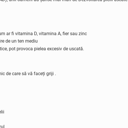
m ar fi vitamina D, vitamina A, fier sau zinc
ire de un ten mediu
etice, pot provoca pielea excesiv de uscată.
c de care să vă faceți griji .
lii
rul