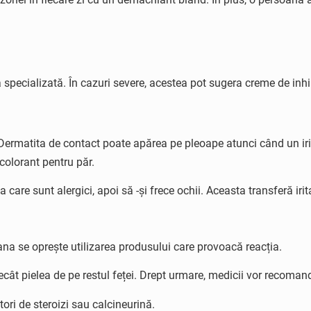
pecializată. În cazuri severe, acestea pot sugera creme de inhibi
. Dermatita de contact poate apărea pe pleoape atunci când un iri
colorant pentru păr.
 care sunt alergici, apoi să -și frece ochii. Aceasta transferă iri
na se oprește utilizarea produsului care provoacă reacția.
decât pielea de pe restul feței. Drept urmare, medicii vor recoma
ori de steroizi sau calcineurină.