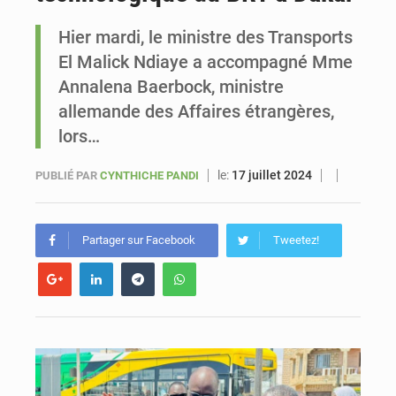
Hier mardi, le ministre des Transports
Sénégal : Ousmane Diagne prêtera serment le 11 août comme président du Conseil constitutionnel
El Malick Ndiaye a accompagné Mme
Annalena Baerbock, ministre
allemande des Affaires étrangères,
lors…
le:
17 juillet 2024
PUBLIÉ PAR
CYNTHICHE PANDI
Partager sur Facebook
Tweetez!