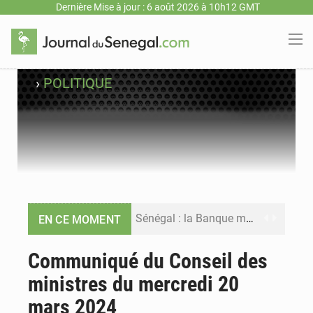
Dernière Mise à jour : 6 août 2026 à 10h12 GMT
›
POLITIQUE
Sénégal : la Banque mondiale annonce un financement de 340 milliards FCFA pour soutenir les priorités de la Vision Sénégal 2050
EN CE MOMENT
Sénégal : la presse salue le nouvel appui financier de la Banque mondiale
Communiqué du Conseil des
ministres du mercredi 20
Sénégal : les subventions à l’énergie bondissent à 729 milliards FCFA pour contenir les prix des carburants et de l’électricité
mars 2024
Sénégal : le niveau du fleuve Sénégal poursuit sa montée à Podor, les autorités appellent à la vigilance