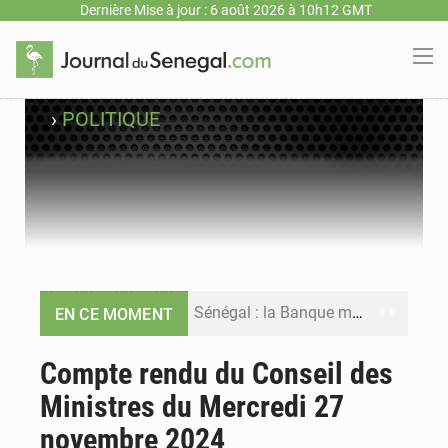
Dernière Mise à jour : 6 août 2026 à 10h12 GMT
›
POLITIQUE
Sénégal : la Banque mondiale annonce un financement de 340 milliards FCFA pour soutenir les priorités de la Vision Sénégal 2050
EN CE MOMENT
Sénégal : la presse salue le nouvel appui financier de la Banque mondiale
Compte rendu du Conseil des
Ministres du Mercredi 27
Sénégal : les subventions à l’énergie bondissent à 729 milliards FCFA pour contenir les prix des carburants et de l’électricité
novembre 2024
Sénégal : le niveau du fleuve Sénégal poursuit sa montée à Podor, les autorités appellent à la vigilance