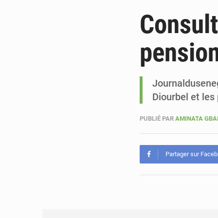
Consult
pension
Journalduseneg
Diourbel et les
PUBLIÉ PAR
AMINATA GB
Partager sur Face