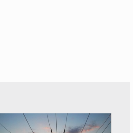
© RTS