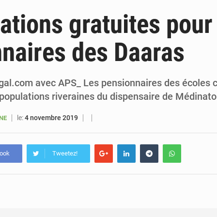
6 août 2026
Sénégal : la presse salue le nouvel appui financier 
ations gratuites pour
5 août 2026
Sénégal : les subventions à l’énergie bondissent à 729 milliards FCFA pour contenir les pri
naires des Daaras
5 août 2026
Sénégal : le niveau du fleuve Sénégal poursuit sa montée à Podor, les autor
5 août 2026
Sénégal : Ousmane Diagne prêtera serment le 11 août comme président 
al.com avec APS_ Les pensionnaires des écoles 
 populations riveraines du dispensaire de Médinato
le:
4 novembre 2019
ANE
book
Tweetez!