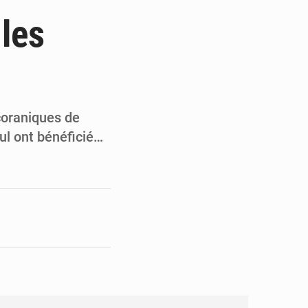
de la Banque mondiale
 les
x des carburants et de l’électricité
ités appellent à la vigilance
du Conseil constitutionnel
coraniques de
ul ont bénéficié…