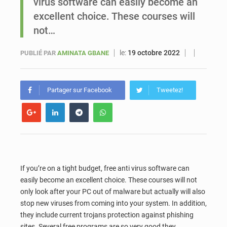
virus software can easily become an
excellent choice. These courses will
Sénégal : Ousmane Diagne prêtera serment le 11 août comme président du Conseil constitutionnel
not…
le:
19 octobre 2022
PUBLIÉ PAR
AMINATA GBANE
Partager sur Facebook
Tweetez!
If you’re on a tight budget, free anti virus software can
easily become an excellent choice. These courses will not
only look after your PC out of malware but actually will also
stop new viruses from coming into your system. In addition,
they include current trojans protection against phishing
sites. Several free programs are so very good they