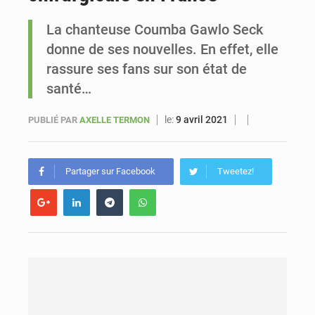
La chanteuse Coumba Gawlo Seck
Le vice-président de la Banque mondiale, Ousmane Diagana, est en visite au Sénégal
donne de ses nouvelles. En effet, elle
rassure ses fans sur son état de
santé…
le:
9 avril 2021
PUBLIÉ PAR
AXELLE TERMON
Partager sur Facebook
Tweetez!