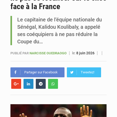
face à la France
Sénégal : Ousmane Diagne prêtera serment le 11 août comme président du Conseil constitutionnel
Le capitaine de l’équipe nationale du
Sénégal, Kalidou Koulibaly, a appelé
ses coéquipiers à ne pas réduire la
Coupe du…
le:
8 juin 2026
PUBLIÉ PAR
NARCISSE OUEDRAOGO
Partager sur Facebook
Tweetez!