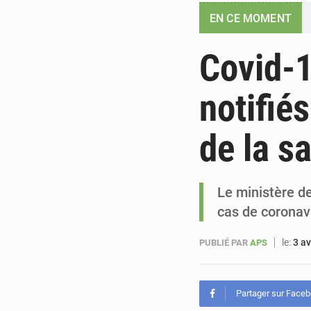
EN CE MOMENT
Covid-1
notifié
de la s
Le ministère de
cas de coronavi
le:
3 av
PUBLIÉ PAR
APS
Partager sur Face