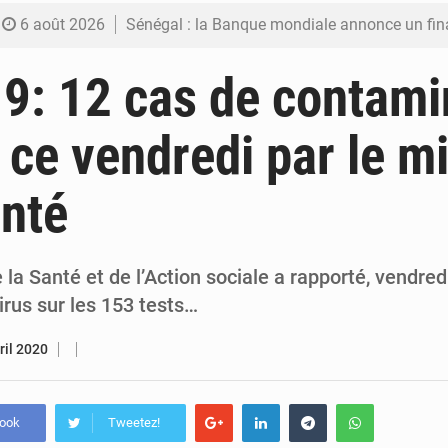
6 août 2026
Sénégal : la Banque mondiale annonce un financement de 340 milliards FCFA pour soutenir les
6 août 2026
Sénégal : la presse salue le nouvel appui financier 
9: 12 cas de contami
5 août 2026
Sénégal : les subventions à l’énergie bondissent à 729 milliards FCFA pour contenir les pri
s ce vendredi par le m
5 août 2026
Sénégal : le niveau du fleuve Sénégal poursuit sa montée à Podor, les autor
anté
5 août 2026
Sénégal : Ousmane Diagne prêtera serment le 11 août comme président 
 la Santé et de l’Action sociale a rapporté, vendre
rus sur les 153 tests…
ril 2020
book
Tweetez!