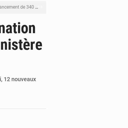
 priorités de la Vision Sénégal 2050
de la Banque mondiale
nation
x des carburants et de l’électricité
inistère
ités appellent à la vigilance
du Conseil constitutionnel
di, 12 nouveaux