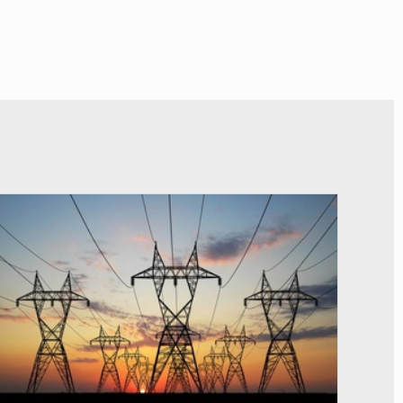
© RTS