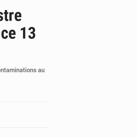
de la Banque mondiale
stre
x des carburants et de l’électricité
 ce 13
ités appellent à la vigilance
du Conseil constitutionnel
contaminations au