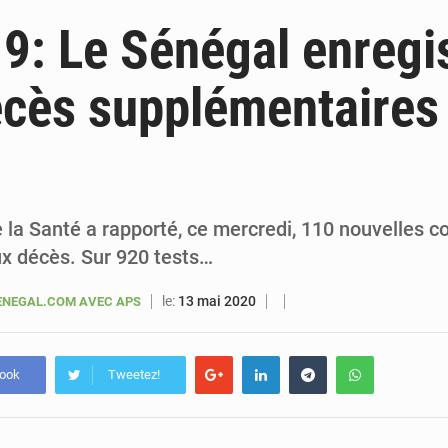
6 août 2026
Sénégal : la presse salue le nouvel appui financier 
9: Le Sénégal enregi
5 août 2026
Sénégal : les subventions à l’énergie bondissent à 729 milliards FCFA pour contenir les pri
cès supplémentaires
5 août 2026
Sénégal : le niveau du fleuve Sénégal poursuit sa montée à Podor, les autor
5 août 2026
Sénégal : Ousmane Diagne prêtera serment le 11 août comme président 
 la Santé a rapporté, ce mercredi, 110 nouvelles 
ux décès. Sur 920 tests…
le:
13 mai 2020
NEGAL.COM AVEC APS
book
Tweetez!