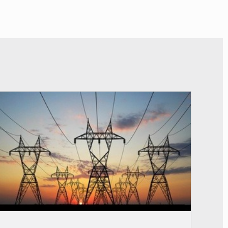
© RTS