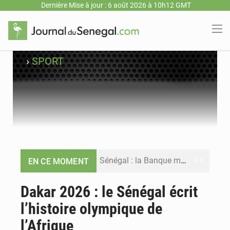
Dernière Mise à jour : 6 août 2026 à 10h12 GMT
›
SPORT
Sénégal : la Banque mondiale annonce un financement de 340 milliards FCFA pour soutenir les priorités de la Vision Sénégal 2050
EN CE MOMENT
Sénégal : la presse salue le nouvel appui financier de la Banque mondiale
Dakar 2026 : le Sénégal écrit
l’histoire olympique de
Sénégal : les subventions à l’énergie bondissent à 729 milliards FCFA pour contenir les prix des carburants et de l’électricité
l’Afrique
Sénégal : le niveau du fleuve Sénégal poursuit sa montée à Podor, les autorités appellent à la vigilance