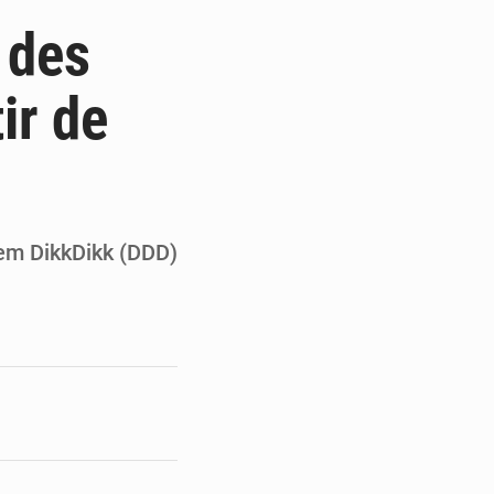
de la Banque mondiale
 des
x des carburants et de l’électricité
ir de
ités appellent à la vigilance
du Conseil constitutionnel
Dem DikkDikk (DDD)