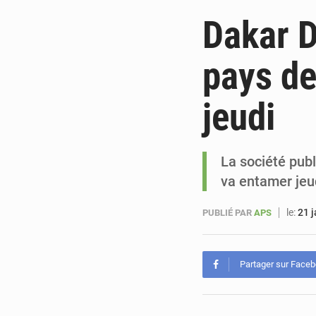
Dakar D
pays de
jeudi
La société pub
va entamer jeud
le:
21 
PUBLIÉ PAR
APS
Partager sur Face