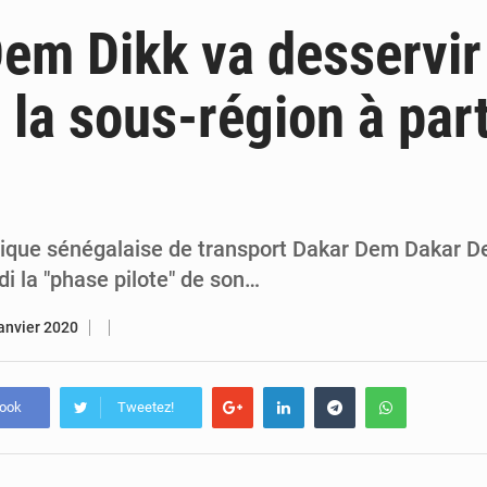
6 août 2026
Sénégal : la presse salue le nouvel appui financier 
em Dikk va desservir
5 août 2026
Sénégal : les subventions à l’énergie bondissent à 729 milliards FCFA pour contenir les pri
 la sous-région à part
5 août 2026
Sénégal : le niveau du fleuve Sénégal poursuit sa montée à Podor, les autor
5 août 2026
Sénégal : Ousmane Diagne prêtera serment le 11 août comme président 
lique sénégalaise de transport Dakar Dem Dakar 
i la "phase pilote" de son…
janvier 2020
book
Tweetez!