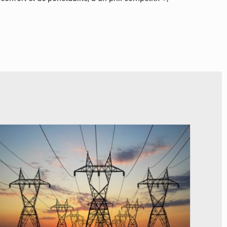
© RTS