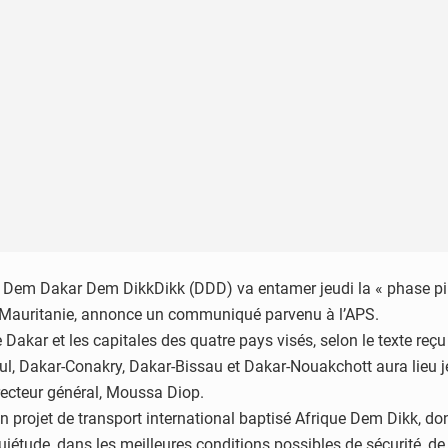
 Dem Dakar Dem DikkDikk (DDD) va entamer jeudi la « phase pilo
la Mauritanie, annonce un communiqué parvenu à l’APS.
akar et les capitales des quatre pays visés, selon le texte reç
, Dakar-Conakry, Dakar-Bissau et Dakar-Nouakchott aura lieu je
recteur général, Moussa Diop.
n projet de transport international baptisé Afrique Dem Dikk, do
iétude, dans les meilleures conditions possibles de sécurité, de c