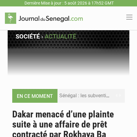
Dernière Mise à jour : 5 août 2026 à 17h52 GMT
SOCIÉTÉ
›
ACTUALITÉ
Sénégal : les subventions à l’énergie bondissent à 729 milliards FCFA pour contenir les prix des carburants et de l’électricité
EN CE MOMENT
Sénégal : le niveau du fleuve Sénégal poursuit sa montée à Podor, les autorités appellent à la vigilance
Dakar menacé d’une plainte
suite à une affaire de prêt
Sénégal : Ousmane Diagne prêtera serment le 11 août comme président du Conseil constitutionnel
contracté par Rokhaya Ba
Pétrole : le Sénégal clarifie les revenus tirés du champ de Sangomar et réfute les accusations sur un faible retour financier