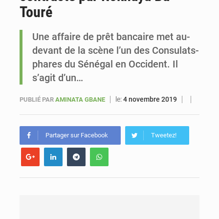
Touré
Le vice-président de la Banque mondiale, Ousmane Diagana, est en visite au Sénégal
Une affaire de prêt bancaire met au-
devant de la scène l’un des Consulats-
phares du Sénégal en Occident. Il
s’agit d’un…
le:
4 novembre 2019
PUBLIÉ PAR
AMINATA GBANE
Partager sur Facebook
Tweetez!