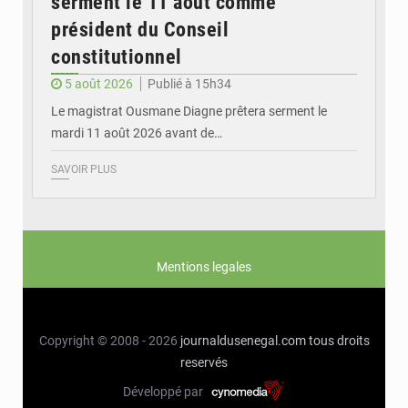
serment le 11 août comme
président du Conseil
constitutionnel
5 août 2026
Publié à 15h34
Le magistrat Ousmane Diagne prêtera serment le
mardi 11 août 2026 avant de…
SAVOIR PLUS
Mentions legales
Copyright © 2008 - 2026
journaldusenegal.com
tous droits
reservés
Développé par