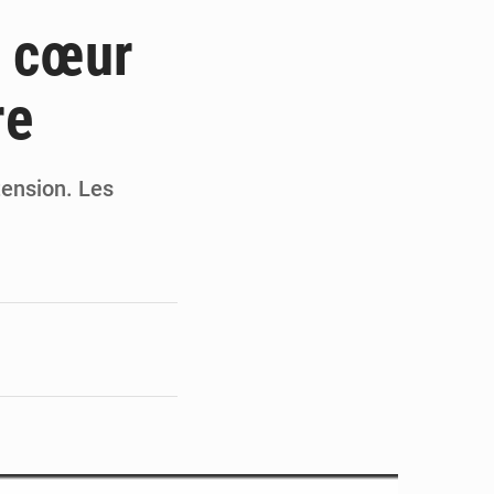
ités appellent à la vigilance
u cœur
du Conseil constitutionnel
re
ons sur un faible retour financier
st en visite au Sénégal
tension. Les