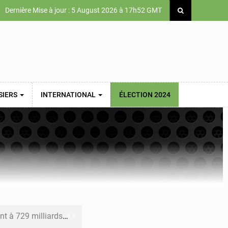
Dernière Mise à jour : 5 August 2026 à 17h52 GMT
SIERS
INTERNATIONAL
ÉLECTION 2024
x des carburants et de l’électricité