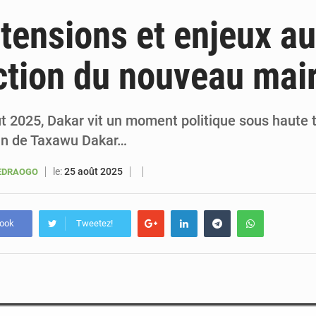
5 août 2026
Sénégal : le niveau du fleuve Sénégal poursuit sa montée à Podor, les autor
 tensions et enjeux a
5 août 2026
Sénégal : Ousmane Diagne prêtera serment le 11 août comme président 
ection du nouveau mai
5 août 2026
Pétrole : le Sénégal clarifie les revenus tirés du champ de Sangomar et réfute les accusati
5 août 2026
Le vice-président de la Banque mondiale, Ousmane Diagana, e
ût 2025, Dakar vit un moment politique sous haute 
ein de Taxawu Dakar…
le:
25 août 2025
UEDRAOGO
book
Tweetez!