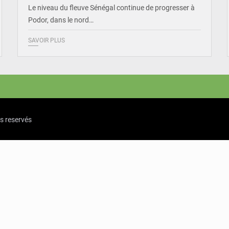
Le niveau du fleuve Sénégal continue de progresser à
Podor, dans le nord…
SAVOIR PLUS
ts reservés