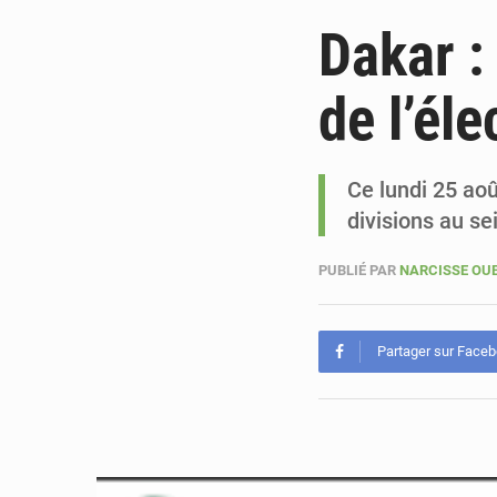
Dakar :
de l’él
Ce lundi 25 ao
divisions au s
PUBLIÉ PAR
NARCISSE O
Partager sur Face