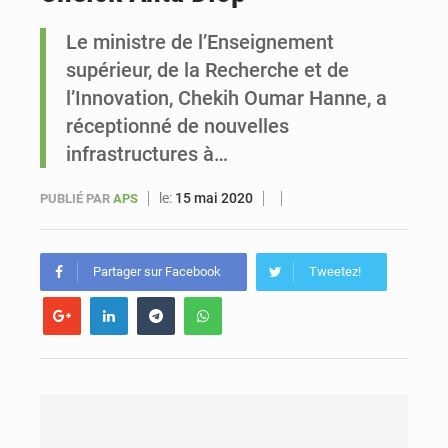
Le ministre de l’Enseignement
Le vice-président de la Banque mondiale, Ousmane Diagana, est en visite au Sénégal
supérieur, de la Recherche et de
l’Innovation, Chekih Oumar Hanne, a
réceptionné de nouvelles
infrastructures à…
le:
15 mai 2020
PUBLIÉ PAR
APS
Partager sur Facebook
Tweetez!