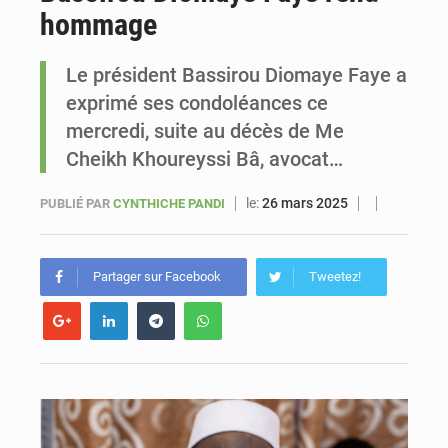
hommage
Le vice-président de la Banque mondiale, Ousmane Diagana, est en visite au Sénégal
Le président Bassirou Diomaye Faye a
exprimé ses condoléances ce
mercredi, suite au décès de Me
Cheikh Khoureyssi Bâ, avocat…
le:
26 mars 2025
PUBLIÉ PAR
CYNTHICHE PANDI
Partager sur Facebook
Tweetez!