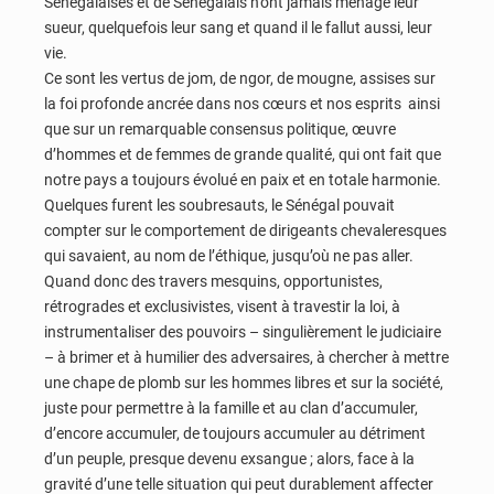
Sénégalaises et de Sénégalais n’ont jamais ménagé leur
sueur, quelquefois leur sang et quand il le fallut aussi, leur
vie.
Ce sont les vertus de jom, de ngor, de mougne, assises sur
la foi profonde ancrée dans nos cœurs et nos esprits ainsi
que sur un remarquable consensus politique, œuvre
d’hommes et de femmes de grande qualité, qui ont fait que
notre pays a toujours évolué en paix et en totale harmonie.
Quelques furent les soubresauts, le Sénégal pouvait
compter sur le comportement de dirigeants chevaleresques
qui savaient, au nom de l’éthique, jusqu’où ne pas aller.
Quand donc des travers mesquins, opportunistes,
rétrogrades et exclusivistes, visent à travestir la loi, à
instrumentaliser des pouvoirs – singulièrement le judiciaire
– à brimer et à humilier des adversaires, à chercher à mettre
une chape de plomb sur les hommes libres et sur la société,
juste pour permettre à la famille et au clan d’accumuler,
d’encore accumuler, de toujours accumuler au détriment
d’un peuple, presque devenu exsangue ; alors, face à la
gravité d’une telle situation qui peut durablement affecter