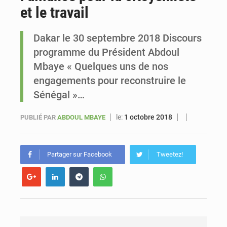
et le travail
Sénégal : Ousmane Diagne prêtera serment le 11 août comme président du Conseil constitutionnel
Dakar le 30 septembre 2018 Discours
programme du Président Abdoul
Mbaye « Quelques uns de nos
engagements pour reconstruire le
Sénégal »…
le:
1 octobre 2018
PUBLIÉ PAR
ABDOUL MBAYE
Partager sur Facebook
Tweetez!