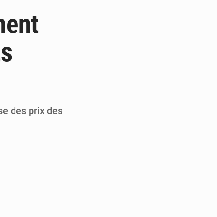
de la Banque mondiale
ment
x des carburants et de l’électricité
ts
ités appellent à la vigilance
du Conseil constitutionnel
se des prix des