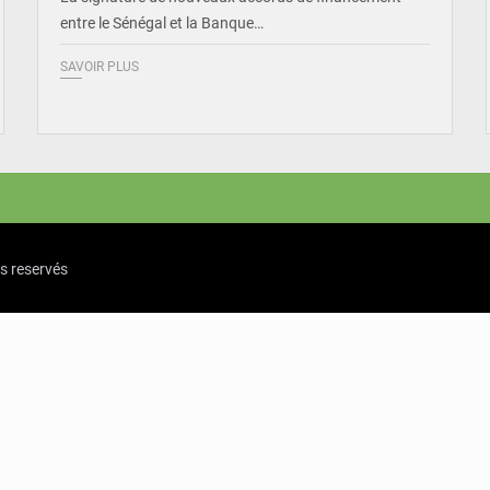
entre le Sénégal et la Banque…
SAVOIR PLUS
ts reservés