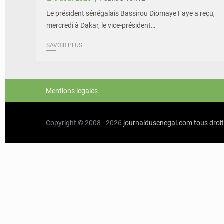
Le président sénégalais Bassirou Diomaye Faye a reçu,
mercredi à Dakar, le vice-président…
SAVOIR PLUS
Mentions legales
Copyright © 2008 - 2026
journaldusenegal.com
tous droi