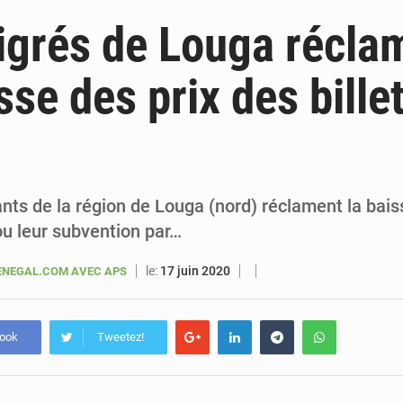
6 août 2026
Sénégal : la presse salue le nouvel appui financier 
grés de Louga récla
5 août 2026
Sénégal : les subventions à l’énergie bondissent à 729 milliards FCFA pour contenir les pri
sse des prix des bille
5 août 2026
Sénégal : le niveau du fleuve Sénégal poursuit sa montée à Podor, les autor
5 août 2026
Sénégal : Ousmane Diagne prêtera serment le 11 août comme président 
nts de la région de Louga (nord) réclament la bais
 ou leur subvention par…
le:
17 juin 2020
NEGAL.COM AVEC APS
book
Tweetez!