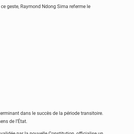
ar ce geste, Raymond Ndong Sima referme le
erminant dans le succès de la période transitoire.
ns de l’État.
alidée par la nouvelle Constitution, officialise un