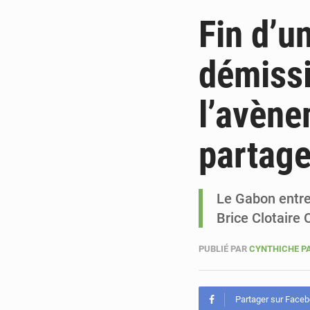
Fin d’u
démissi
l’avène
partag
Le Gabon entre 
Brice Clotaire 
PUBLIÉ PAR
CYNTHICHE P
Partager sur Face