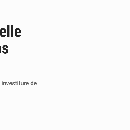
de la Banque mondiale
x des carburants et de l’électricité
elle
ités appellent à la vigilance
ns
du Conseil constitutionnel
’investiture de