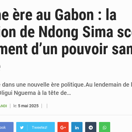
6 août 2026
Sénégal : la presse salue le nouvel appui financier 
ne ère au Gabon : la
5 août 2026
Sénégal : les subventions à l’énergie bondissent à 729 milliards FCFA pour contenir les pri
on de Ndong Sima sc
5 août 2026
Sénégal : le niveau du fleuve Sénégal poursuit sa montée à Podor, les autor
ment d’un pouvoir sa
5 août 2026
Sénégal : Ousmane Diagne prêtera serment le 11 août comme président 
e
dans une nouvelle ère politique.Au lendemain de l
Oligui Nguema à la tête de…
le:
5 mai 2025
ANDI
book
Tweetez!