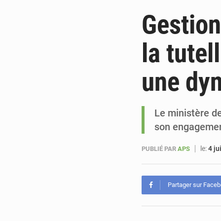
Gestion
la tute
une dyn
Le ministère d
son engagement
le:
4 ju
PUBLIÉ PAR
APS
Partager sur Face