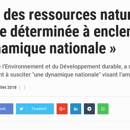
6 août 2026
Sénégal : la presse salue le nouvel appui financier 
 des ressources natur
5 août 2026
Sénégal : les subventions à l’énergie bondissent à 729 milliards FCFA pour contenir les pri
lle déterminée à encle
5 août 2026
Sénégal : le niveau du fleuve Sénégal poursuit sa montée à Podor, les autor
amique nationale »
5 août 2026
Sénégal : Ousmane Diagne prêtera serment le 11 août comme président 
e l’Environnement et du Développement durable, a 
 à susciter "une dynamique nationale" visant l’am
illet 2018
book
Tweetez!