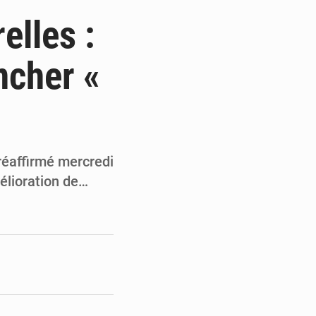
de la Banque mondiale
elles :
x des carburants et de l’électricité
ncher «
ités appellent à la vigilance
du Conseil constitutionnel
réaffirmé mercredi
élioration de…