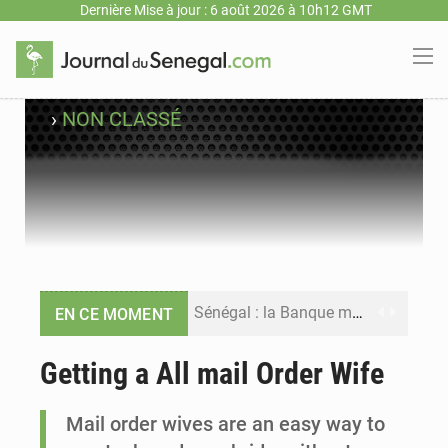
Dernière Mise à jour : 6 août 2026 à 10h12 GMT
›
NON CLASSÉ
Sénégal : la Banque mondiale annonce un financement de 340 milliards FCFA pour soutenir les priorités de la Vision Sénégal 2050
EN CE MOMENT
Sénégal : la presse salue le nouvel appui financier de la Banque mondiale
Getting a All mail Order Wife
Sénégal : les subventions à l’énergie bondissent à 729 milliards FCFA pour contenir les prix des carburants et de l’électricité
Mail order wives are an easy way to
Sénégal : le niveau du fleuve Sénégal poursuit sa montée à Podor, les autorités appellent à la vigilance