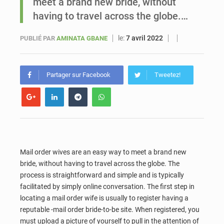
meet a brand new bride, without
having to travel across the globe.…
Sénégal : Ousmane Diagne prêtera serment le 11 août comme président du Conseil constitutionnel
le:
7 avril 2022
PUBLIÉ PAR
AMINATA GBANE
Partager sur Facebook
Tweetez!
Mail order wives are an easy way to meet a brand new
bride, without having to travel across the globe. The
process is straightforward and simple and is typically
facilitated by simply online conversation. The first step in
locating a mail order wife is usually to register having a
reputable -mail order bride-to-be site. When registered, you
must upload a picture of yourself to pull in the attention of