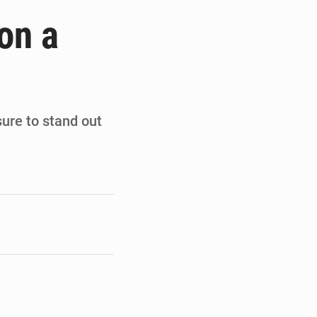
de la Banque mondiale
on a
x des carburants et de l’électricité
ités appellent à la vigilance
du Conseil constitutionnel
ure to stand out