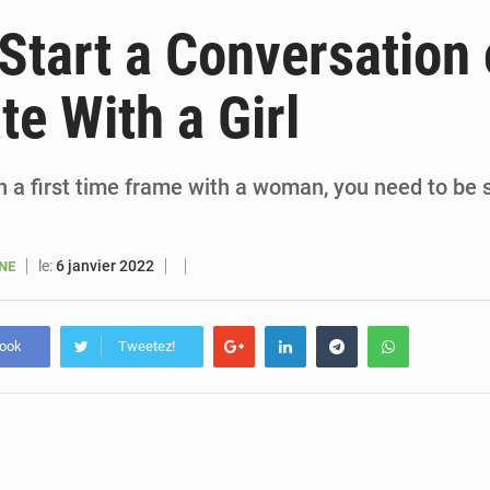
6 août 2026
Sénégal : la presse salue le nouvel appui financier 
Start a Conversation 
5 août 2026
Sénégal : les subventions à l’énergie bondissent à 729 milliards FCFA pour contenir les pri
te With a Girl
5 août 2026
Sénégal : le niveau du fleuve Sénégal poursuit sa montée à Podor, les autor
5 août 2026
Sénégal : Ousmane Diagne prêtera serment le 11 août comme président 
 a first time frame with a woman, you need to be s
le:
6 janvier 2022
ANE
book
Tweetez!