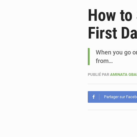
How to 
First Da
When you go on
from…
PUBLIÉ PAR
AMINATA GB
Partager sur Face