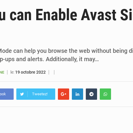
5 août 2026
Sénégal : le niveau du fleuve Sénégal poursuit sa montée à Podor, les autor
 can Enable Avast Si
5 août 2026
Sénégal : Ousmane Diagne prêtera serment le 11 août comme président 
5 août 2026
Pétrole : le Sénégal clarifie les revenus tirés du champ de Sangomar et réfute les accusati
5 août 2026
Le vice-président de la Banque mondiale, Ousmane Diagana, e
 Mode can help you browse the web without being d
-ups and alerts. Additionally, it may…
le:
19 octobre 2022
ANE
book
Tweetez!