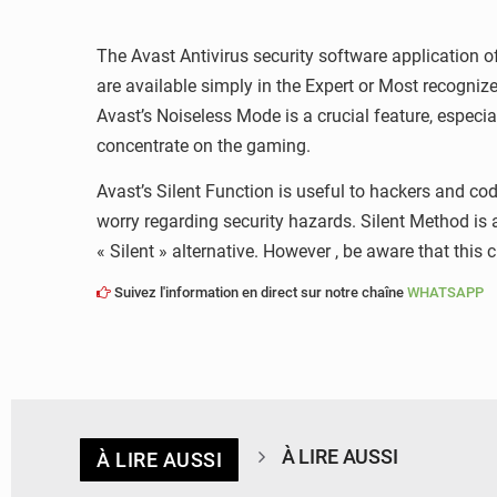
The Avast Antivirus security software application of
are available simply in the Expert or Most recogni
Avast’s Noiseless Mode is a crucial feature, especi
concentrate on the gaming.
Avast’s Silent Function is useful to hackers and code
worry regarding security hazards. Silent Method is a
« Silent » alternative. However , be aware that this 
Suivez l'information en direct sur notre chaîne
WHATSAPP
À LIRE AUSSI
À LIRE AUSSI
© RTS