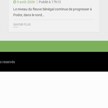
5 août 2026
Publié à 17h12
Le niveau du fleuve Sénégal continue de progresser à
Podor, dans le nord…
SAVOIR PLUS
ts reservés