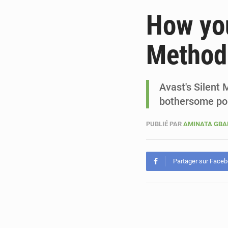
How you
Method
Avast's Silent
bothersome pop
PUBLIÉ PAR
AMINATA GB
Partager sur Face