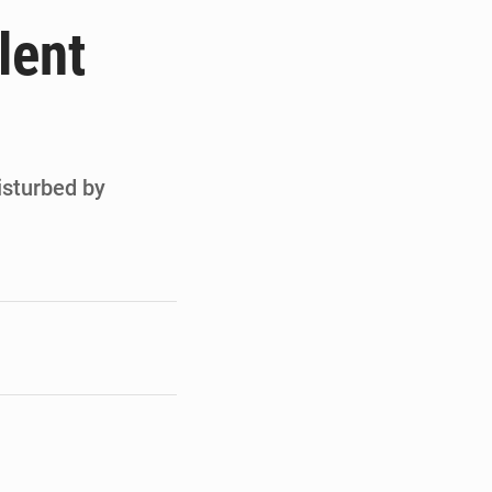
ités appellent à la vigilance
lent
du Conseil constitutionnel
ons sur un faible retour financier
st en visite au Sénégal
isturbed by