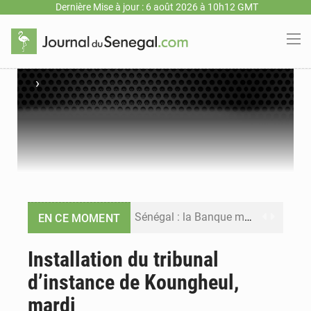
Dernière Mise à jour : 6 août 2026 à 10h12 GMT
›
Sénégal : la Banque mondiale annonce un financement de 340 milliards FCFA pour soutenir les priorités de la Vision Sénégal 2050
EN CE MOMENT
Sénégal : la presse salue le nouvel appui financier de la Banque mondiale
Installation du tribunal
d’instance de Koungheul,
Sénégal : les subventions à l’énergie bondissent à 729 milliards FCFA pour contenir les prix des carburants et de l’électricité
mardi
Sénégal : le niveau du fleuve Sénégal poursuit sa montée à Podor, les autorités appellent à la vigilance